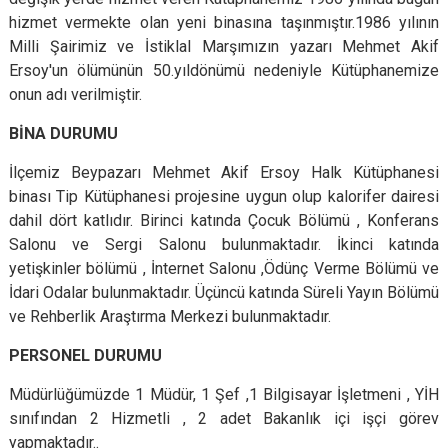
Evren
Yenimahalle
hizmet vermekte olan yeni binasına taşınmıştır.1986 yılının
Milli Şairimiz ve İstiklal Marşımızın yazarı Mehmet Akif
Gölbaşı
Pursaklar
Ersoy'un ölümünün 50.yıldönümü nedeniyle Kütüphanemize
Güdül
onun adı verilmiştir.
BİNA DURUMU
İlçemiz Beypazarı Mehmet Akif Ersoy Halk Kütüphanesi
binası Tip Kütüphanesi projesine uygun olup kalorifer dairesi
dahil dört katlıdır. Birinci katında Çocuk Bölümü , Konferans
Salonu ve Sergi Salonu bulunmaktadır. İkinci katında
yetişkinler bölümü , İnternet Salonu ,Ödünç Verme Bölümü ve
İdari Odalar bulunmaktadır. Üçüncü katında Süreli Yayın Bölümü
ve Rehberlik Araştırma Merkezi bulunmaktadır.
PERSONEL DURUMU
Müdürlüğümüzde 1 Müdür, 1 Şef ,1 Bilgisayar İşletmeni , YİH
sınıfından 2 Hizmetli , 2 adet Bakanlık içi işçi görev
yapmaktadır..