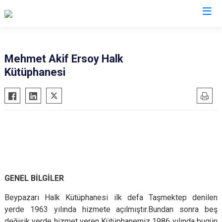
Ankara
Mehmet Akif Ersoy Halk
Kütüphanesi
Akyurt
Haymana
Altındağ
Kalecik
Ayaş
Kahramankazan
Bala
Keçiören
Beypazarı
Kızılcahamam
Çamlıdere
Mamak
Çankaya
Nallıhan
GENEL BİLGİLER
Çubuk
Polatlı
Beypazarı Halk Kütüphanesi ilk defa Taşmektep denilen
Elmadağ
Şereflikoçhisar
yerde 1963 yılında hizmete açılmıştır.Bundan sonra beş
Etimesgut
Sincan
değişik yerde hizmet veren Kütüphanemiz 1986 yılında bugün