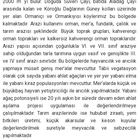
2000 m’ yi bulur. Doğuda Süveri Çayı, batıda Aladağ Çayı
Evren
Yenimahalle
arasında kalan ve Köroğlu Dağlarının Güney kolları üzerinde
Gölbaşı
Pursaklar
yer alan Ormaniçi ve Ormankıyısı köylerimiz bu bölgede
kalmaktadır. Arazi kullanımı orman, mer’a, fundalık, çalılık ve
Güdül
tarım arazisi şeklindedir. Büyük toprak grupları; kahverengi
orman toprakları ve kalkersiz kahverengi orman topraklarıdır.
Arazi yapısı açısından çoğunlukla VI. ve VII. sınıf araziye
sahip olduğundan tarla tarımına uygun vasıf ve genişlikte III.
ve IV. sınıf arazi sınırlıdır. Bu bölgelerde hayvancılık ve arıcılık
yapmaya müsait geniş mer’alar mevcuttur. Tabii vegatasyon
olarak çok sayıda yabani ahlat ağaçları ve yer yer yabani elma
ile yabani kiraz populasyonları mevcuttur. Mer’alarda küçük ve
büyükbaş hayvan yetiştiriciliği ile arıcılık yapılmaktadır. Yabani
ağaç potonsiyeli ise 20 yılı aşkın bir süredir devam eden ahlat
aşılama projesi uygulaması ile değerlendirilmeye
çalışılmaktadır. Tarım arazilerinde ise hububat ziraati, yem
bitkileri üretimi; küçük akarsular ve keson kuyular
değerlendirilmek suretiyle meyvacılık ve sebzecilik
yapılmaktadır.