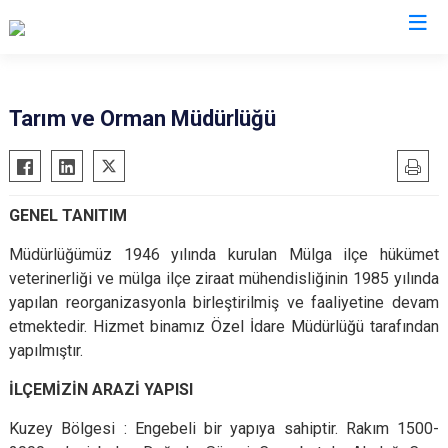
Ankara
Tarım ve Orman Müdürlüğü
Akyurt
Haymana
Altındağ
Kalecik
GENEL TANITIM
Ayaş
Kahramankazan
Bala
Keçiören
Müdürlüğümüz 1946 yılında kurulan Mülga ilçe hükümet
veterinerliği ve mülga ilçe ziraat mühendisliğinin 1985 yılında
Beypazarı
Kızılcahamam
yapılan reorganizasyonla birleştirilmiş ve faaliyetine devam
Çamlıdere
Mamak
etmektedir. Hizmet binamız Özel İdare Müdürlüğü tarafından
Çankaya
Nallıhan
yapılmıştır.
Çubuk
Polatlı
İLÇEMİZİN ARAZİ YAPISI
Elmadağ
Şereflikoçhisar
Kuzey Bölgesi : Engebeli bir yapıya sahiptir. Rakım 1500-
Etimesgut
Sincan