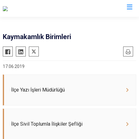
Ankara
Kaymakamlık Birimleri
Akyurt
Haymana
Altındağ
Kalecik
17.06.2019
Ayaş
Kahramankazan
Bala
Keçiören
Beypazarı
Kızılcahamam
İlçe Yazı İşleri Müdürlüğü
Çamlıdere
Mamak
Çankaya
Nallıhan
Çubuk
Polatlı
İlçe Sivil Toplumla İlişkiler Şefliği
Elmadağ
Şereflikoçhisar
Etimesgut
Sincan