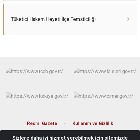
Evren
Yenimahalle
Gölbaşı
Pursaklar
Tüketici Hakem Heyeti İlçe Temsilciliği
Güdül
Resmi Gazete
Kullanım ve Gizlilik
Sizlere daha iyi hizmet verebilmek için sitemizde
Hacıkara Mahallesi Anafartalar Sokak No:1 Beypazarı / ANKARA