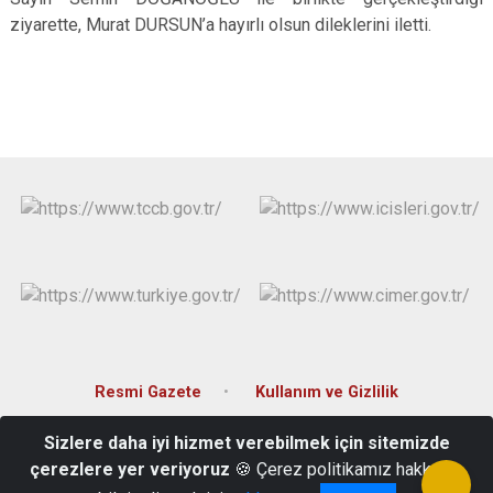
Evren
Yenimahalle
ziyarette, Murat DURSUN’a hayırlı olsun dileklerini iletti.
Gölbaşı
Pursaklar
Güdül
Resmi Gazete
Kullanım ve Gizlilik
Sizlere daha iyi hizmet verebilmek için sitemizde
Hacıkara Mahallesi Anafartalar Sokak No:1 Beypazarı / ANKARA
çerezlere yer veriyoruz
🍪 Çerez politikamız hakkında
0312-763 10 04