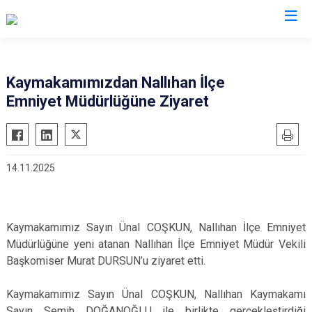
Ankara
Kaymakamımızdan Nallıhan İlçe
Emniyet Müdürlüğüne Ziyaret
Akyurt
Haymana
Altındağ
Kalecik
Ayaş
Kahramankazan
14.11.2025
Bala
Keçiören
Beypazarı
Kızılcahamam
Çamlıdere
Mamak
Kaymakamımız Sayın Ünal COŞKUN, Nallıhan İlçe Emniyet
Çankaya
Nallıhan
Müdürlüğüne yeni atanan Nallıhan İlçe Emniyet Müdür Vekili
Çubuk
Başkomiser Murat DURSUN’u ziyaret etti.
Polatlı
Elmadağ
Şereflikoçhisar
Kaymakamımız Sayın Ünal COŞKUN, Nallıhan Kaymakamı
Etimesgut
Sincan
Sayın Semih DOĞANOĞLU ile birlikte gerçekleştirdiği