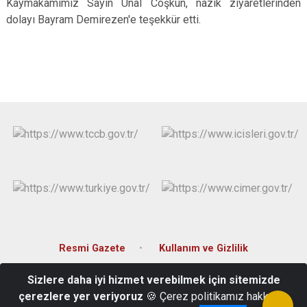
Kaymakamımız Sayın Ünal Coşkun, nazik ziyaretlerinden
Evren
Yenimahalle
dolayı Bayram Demirezen'e teşekkür etti.
Gölbaşı
Pursaklar
Güdül
Resmi Gazete
Kullanım ve Gizlilik
Sizlere daha iyi hizmet verebilmek için sitemizde
Hacıkara Mahallesi Anafartalar Sokak No:1 Beypazarı / ANKARA
çerezlere yer veriyoruz
🍪 Çerez politikamız hakkında
0312-763 10 04