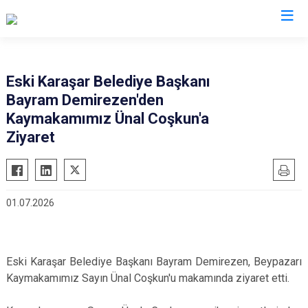
Ankara
Eski Karaşar Belediye Başkanı
Bayram Demirezen'den
Akyurt
Haymana
Kaymakamımız Ünal Coşkun'a
Altındağ
Kalecik
Ziyaret
Ayaş
Kahramankazan
Bala
Keçiören
Beypazarı
Kızılcahamam
01.07.2026
Çamlıdere
Mamak
Çankaya
Nallıhan
Çubuk
Polatlı
Eski Karaşar Belediye Başkanı Bayram Demirezen, Beypazarı
Kaymakamımız Sayın Ünal Coşkun'u makamında ziyaret etti.
Elmadağ
Şereflikoçhisar
Etimesgut
Sincan