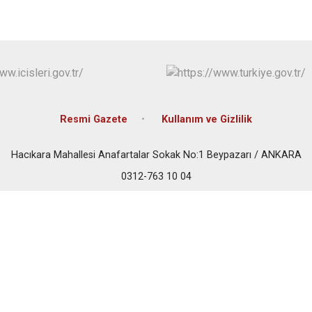
Çubuk
Elmadağ
Etimesgut
Evren
Gölbaşı
Güdül
Resmi Gazete
Kullanım ve Gizlilik
Hacıkara Mahallesi Anafartalar Sokak No:1 Beypazarı / ANKARA
0312-763 10 04