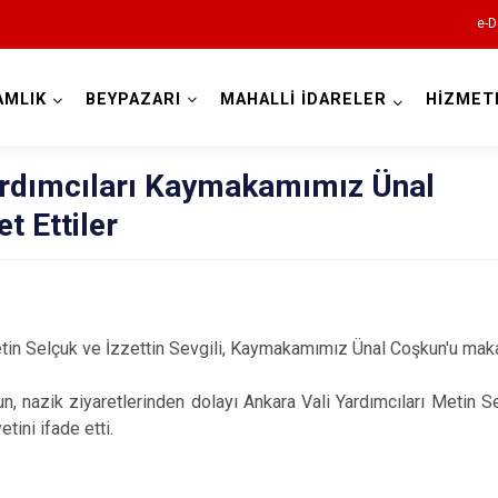
e-D
AMLIK
BEYPAZARI
MAHALLİ İDARELER
HİZMET
Ankara
ardımcıları Kaymakamımız Ünal
t Ettiler
Akyurt
Altındağ
Ayaş
etin Selçuk ve İzzettin Sevgili, Kaymakamımız Ünal Coşkun'u maka
Bala
Beypazarı
nazik ziyaretlerinden dolayı Ankara Vali Yardımcıları Metin Se
Çamlıdere
ini ifade etti.
Çankaya