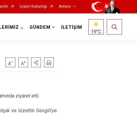
evlet
İçişleri Bakanlığı
Ankara
LERİMİZ
GÜNDEM
İLETİŞİM
19
°C
Haymana
Kalecik
Kahramankazan
mında ziyaret etti.
Keçiören
Kızılcahamam
lçuk ve İzzettin Sevgili'ye
Mamak
Nallıhan