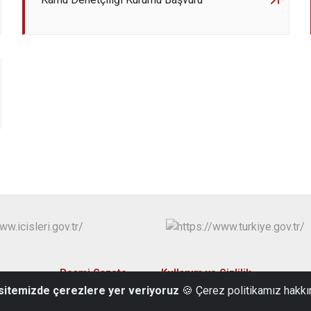
Resmi Gazete
Kullanım ve Gizlilik
 sitemizde çerezlere yer veriyoruz
🍪 Çerez politikamız hakkı
Hacıkara Mahallesi Anafartalar Sokak No:1 Beypazarı / ANKARA