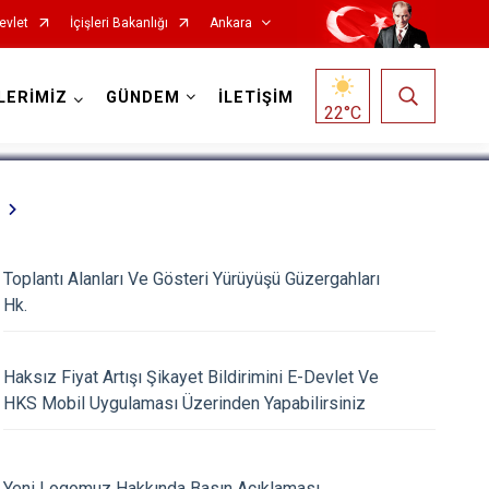
evlet
İçişleri Bakanlığı
Ankara
1
/
5
LERİMİZ
GÜNDEM
İLETİŞİM
22
°C
Haymana
Kalecik
Toplantı Alanları Ve Gösteri Yürüyüşü Güzergahları
Hk.
Kahramankazan
Keçiören
Haksız Fiyat Artışı Şikayet Bildirimini E-Devlet Ve
Kızılcahamam
HKS Mobil Uygulaması Üzerinden Yapabilirsiniz
Mamak
Nallıhan
Yeni Logomuz Hakkında Basın Açıklaması