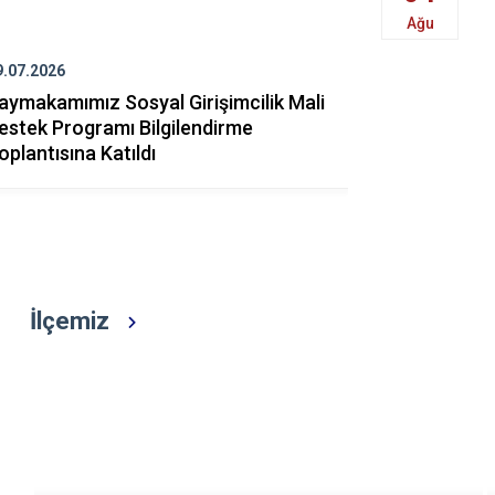
Çubuk
Ağu
Elmadağ
9.07.2026
28.07.2026
Etimesgut
aymakamımız Sosyal Girişimcilik Mali
Beypazarı 
Evren
estek Programı Bilgilendirme
Altyapı Pro
oplantısına Katıldı
Gölbaşı
Güdül
İlçemiz