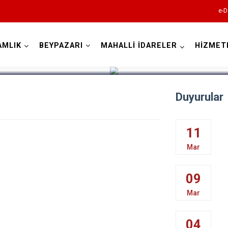
e-D
AMLIK
BEYPAZARI
MAHALLİ İDARELER
HİZMET
Ankara
Duyurular
Akyurt
Altındağ
11
Ayaş
Mar
Bala
09
Beypazarı
Mar
Çamlıdere
Çankaya
04