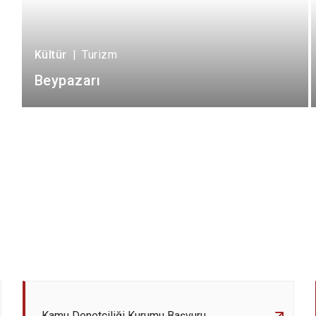
Kültür
|
Turizm
Beypazarı
Kamu Denetçiliği Kurumu Başvuru