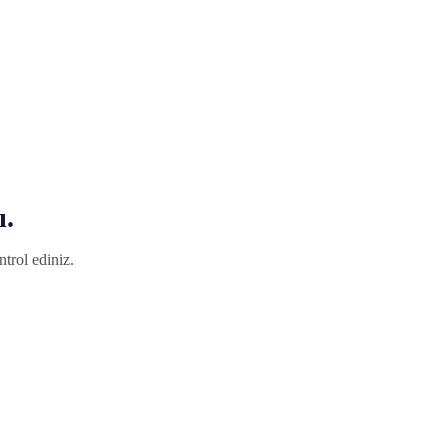
ı.
trol ediniz.