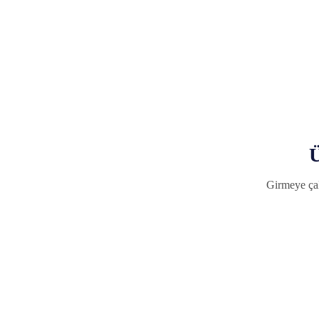
Ü
Girmeye çal